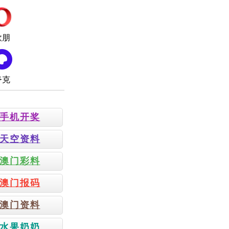
欧朋
夸克
手机开奖
天空资料
澳门彩料
澳门报码
澳门资料
水果奶奶