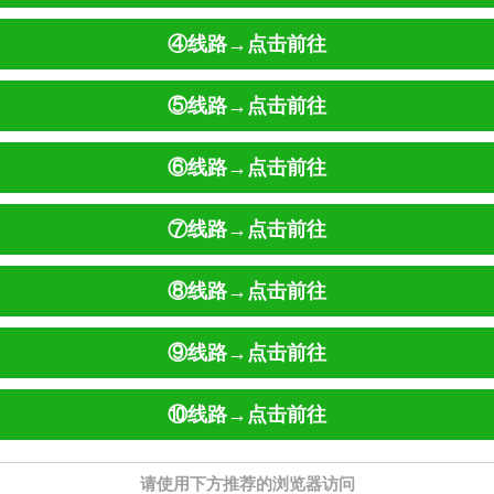
④线路→点击前往
⑤线路→点击前往
⑥线路→点击前往
⑦线路→点击前往
⑧线路→点击前往
⑨线路→点击前往
⑩线路→点击前往
请使用下方推荐的浏览器访问