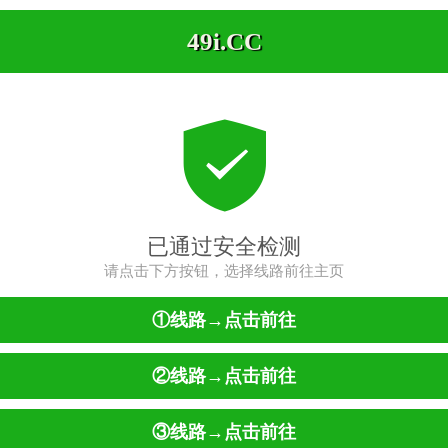
49i.CC
已通过安全检测
请点击下方按钮，选择线路前往主页
①线路→点击前往
②线路→点击前往
③线路→点击前往